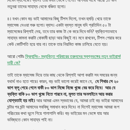
দিবেন ম্যাসেজে। ব্যাস। তার মনটা ভেঙ্গে গেলো। আপনার সাথে আরো ১০ জন
নতুনরা তাদের সাহায্য থেকে বঞ্চিত হলো।
৪। যখন কোন বড় ভাই আমাদের কিছু টিপস দিলো, তখন হুমড়ি খেয়ে তাকে
ম্যাসেজ দেওয়া শুরু হলো। ব্যাস। একটা ব্যস্ত মানুষ যদি প্রতিদিন ৫০ টা
ম্যাসেজের রিপ্লাই দেয়, তবে তার কাজ টা কে করে দিবে শুনি? ব্যক্তিগতভাবে
সাহায্য কামনা করাটা বোকামী ছাড়া আর কিছুই না। মনে রাখবেন, টিপস শেয়ার করে
কেউ কোটিপতি হয়ে যায় না। তাকে তার নিয়মিত কাজ চালিয়ে যেতে হয়।
আরো পোষ্টঃ
ফ্রিলান্সিং- মধ্যবিত্ত পরিবারের তরুনদের স্বপ্নভঙ্গের নতুন ভাইরাস!
দায়ী কে?
তাই তাকে ম্যাসেজ দিয়ে তার কাছ থেকে রিপ্লাই আশা করাটা সব সময়ের জন্য
যথার্থ নাও হতে পারে। কারন, বড় ভাই ভালো করেই জানে যে,
যে শিখার সে ২০
ভাগ ক্লু পেয়ে গেলে বাকী ৮০ ভাগ নিজে নিজে খুজে বের করে নিবে। আর যে
ব্যক্তি বাকি ৮০ ভাগ খুজে নিতে পারবে না, মূলত তার অনলাইনে আয় করার
যোগ্যতাই হয় নাই।
আর আমরা এমন স্বভাবের যে, আমরা চাই বড় ভাইরা আমাদের
ঘন্টার পর ঘন্টা আমাদের সবকিছু সমাধান করে দিবে। না দিলেই ম্যাসেজ আমরা বংশ
পরিচয়ের কথা ভুলে গিয়ে গালাগালি করি। বড় ভাইয়ের মন ভেঙ্গে যায় আর
ভবিষ্যতে কোন সাহায্য পাই না।