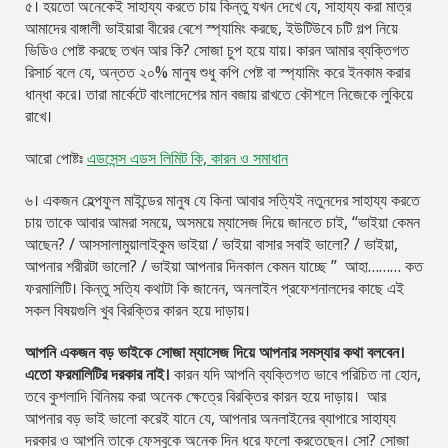
৫। হয়তো অনেকেই সাহায্য করতে চায় কিন্তু যখন দেখে যে, সাহায্য করা মাত্র
আমাদের বাঙ্গালী ভাইয়ারা বীরের বেশে স্প্যামিং করছে, ইউটিউবে চটি গল্প নিয়ে
ভিডিও পোষ্ট করছে তখন আর কি? সোজা চুপ হয়ে যায়। কারন আমার ব্যক্তিগত
রিসার্চ বলে যে, অন্তত ২০% মানুষ শুধু কপি পেষ্ট বা স্প্যামিং করে ইনকাম করার
ধান্ধা করে। তারা মার্কেটে বাংলাদেশের মান বজায় রাখতে কৌশলে নিজেকে লুকিয়ে
রাখে।
আরো পোষ্টঃ
এডসেন্স এডস লিমিট কি, কারন ও সমাধান
৬। একজন হেল্পফুল মাইন্ডের মানুষ যে কিনা আবার সত্যিই নতুনদের সাহায্য করতে
চায় তাকে আবার আমরা সময়ে, অসময়ে ম্যাসেজ দিয়ে জানতে চাই, “ভাইয়া কেমন
আছেন? / আসসালামুয়ালাইকুম ভাইয়া / ভাইয়া বাসার সবাই ভালো? / ভাইয়া,
আপনার শরীরটা ভালো? / ভাইয়া আপনার দিনকাল কেমন যাচ্ছে ” আহা……… কত
ফরমালিটি। কিন্তু সত্যি কথাটা কি জানেন, অনলাইন প্রফেশনালদের কাছে এই
সকল বিষয়গুলি খুব বিরক্তির কারন হয়ে দাড়ায়।
আপনি একজন বড় ভাইকে সোজা ম্যাসেজ দিয়ে আপনার সমস্যার কথা বলবেন।
এতো ফরমালিটির দরকার নাই।
কারন যদি আপনি ব্যক্তিগত ভাবে পরিচিত না হোন,
তবে কুশলাদি বিনিময় করা অনেক ক্ষেত্রে বিরক্তির কারন হয়ে দাড়ায়। আর
আপনার বড় ভাই ভালো করেই যানে যে, আপনার অনলাইনের ব্যাপারে সাহায্য
দরকার ও আপনি তাকে ফেসবুকে অনেক দিন ধরে ফলো করতেছেন। সো? সোজা