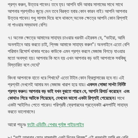
প্রশ্ন করুন, উত্তর পাবেন। তবে হ্য। আপনি ‍যদি আবার সালামের সাথে সাথে
আপনার প্রশ্নটাও জুড়ে দেন তবে বিরক্ত হবার কোন কারন নাই। আপনি আপনার
উত্তর পাবেন। শুধু সালাম দিয়ে বসে থাকলে ্অনেক ক্ষেত্রে আপনি ‍কোন রিপ্লাই
না পাওয়ার সম্ভাবনা বেশি।
৭। অনেক ক্ষেত্রে আমাদের সাহায্য চাওয়ার ধরনটা এইরকম যে, “ভাইয়া, আমি
অনলাইনে আয় করতে চাই, প্লিজ আমাকে সাহায্য করুন”। অনলাইনে এতো বেশি
পরিমান রিসোর্স থাকার পরেও কাউকে এমন প্রশ্ন করলে মেজাজ বিগড়ে যাওয়ার
মতো অবস্থা হয়। আপনার কি মনে হয় এখন আপনার বড় ভাই আপনাকে সবকিছু
বিস্তারিত বলে দেবে?
কিংবা আপনাকে হাতে ধরে শিখাবে? এতো টাইম কোন ফ্রিলান্সারের হবে না। এই
প্রশ্নটা দেখলেই আমার মন মেজাজ খারাপ হয়ে যায়।
একদম সোজা সাপ্টা নির্দিষ্ট
প্রশ্ন করুন। আপনার বড় ভাই যখন বুঝতে পারবে যে, আপনি রিসার্চ করেছেন এবং
কোথাও গিয়ে আটকে গিয়েছেন, দেখবেন ভালো একটা রিপ্লাই পেয়েছেন।
সাথে
একটা স্মাইলিও পেতে পারেন। পরিশ্রমী ফ্রেশারদের প্রত্যেকটা এক্সপার্টই সাহায্য
করতে ভালোবাসে।
আরো পড়ুনঃ
ফটো এডিটিং শেখার পূর্নাঙ্গ গাইডলাইন
৮। “ভাই আপনার ফোন নাম্বারটা একটু দিবেন প্লিজ” এই প্রশ্নটা আমি খুব বেশি