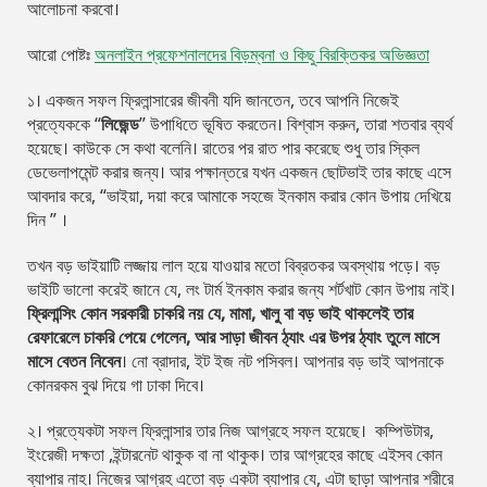
আলোচনা করবো।
আরো পোষ্টঃ
অনলাইন প্রফেশনালদের বিড়ম্বনা ও কিছু বিরক্তিকর অভিজ্ঞতা
১। একজন সফল ফ্রিলান্সারের জীবনী যদি জানতেন, তবে আপনি নিজেই
প্রত্যেককে “
লিজেন্ড
” উপাধিতে ভূষিত করতেন। বিশ্বাস করুন, তারা শতবার ব্যর্থ
হয়েছে। কাউকে সে কথা বলেনি। রাতের পর রাত পার করেছে শুধু তার স্কিল
ডেভেলাপমেন্ট করার জন্য। আর পক্ষান্তরে যখন একজন ছোটভাই তার কাছে এসে
আবদার করে, “ভাইয়া, দয়া করে আমাকে সহজে ইনকাম করার কোন উপায় দেখিয়ে
দিন ” ।
তখন বড় ভাইয়াটি লজ্জায় লাল হয়ে যাওয়ার মতো বিব্রতকর অবস্থায় পড়ে। বড়
ভাইটি ভালো করেই জানে যে, লং টার্ম ইনকাম করার জন্য শর্টখাট কোন উপায় নাই।
ফ্রিলান্সিং কোন সরকারী চাকরি নয় যে, মামা, খালু বা বড় ভাই থাকলেই তার
রেফারেলে চাকরি পেয়ে গেলেন, আর সাড়া জীবন ঠ্যাং এর উপর ঠ্যাং তুলে মাসে
মাসে বেতন নিবেন
। নো ব্রাদার, ইট ইজ নট পসিবল। আপনার বড় ভাই আপনাকে
কোনরকম বুঝ দিয়ে গা ঢাকা দিবে।
২। প্রত্যেকটা সফল ফ্রিলান্সার তার নিজ আগ্রহে সফল হয়েছে। কম্পিউটার,
ইংরেজী দক্ষতা ,ইন্টারনেট থাকুক বা না থাকুক। তার আগ্রহের কাছে এইসব কোন
ব্যাপার নাহ। নিজের আগ্রহ এতো বড় একটা ব্যাপার যে, এটা ছাড়া আপনার শরীরে