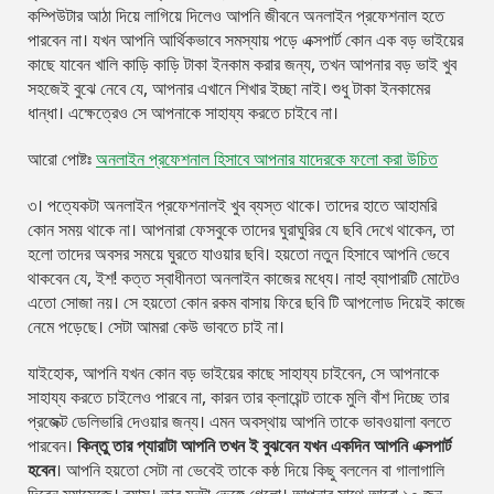
কম্পিউটার আঠা দিয়ে লাগিয়ে দিলেও আপনি জীবনে অনলাইন প্রফেশনাল হতে
পারবেন না। যখন আপনি আর্থিকভাবে সমস্যায় পড়ে এক্সপার্ট কোন এক বড় ভাইয়ের
কাছে যাবেন খালি কাড়ি কাড়ি টাকা ইনকাম করার জন্য, তখন আপনার বড় ভাই খুব
সহজেই বুঝে নেবে যে, আপনার এখানে শিখার ইচ্ছা নাই। শুধু টাকা ইনকামের
ধান্ধা। এক্ষেত্রেও সে আপনাকে সাহায্য করতে চাইবে না।
আরো পোষ্টঃ
অনলাইন প্রফেশনাল হিসাবে আপনার যাদেরকে ফলো করা উচিত
৩। পত্যেকটা অনলাইন প্রফেশনালই খুব ব্যস্ত থাকে। তাদের হাতে আহামরি
কোন সময় থাকে না। আপনারা ফেসবুকে তাদের ঘুরাঘুরির যে ছবি দেখে থাকেন, তা
হলো তাদের অবসর সময়ে ঘুরতে যাওয়ার ছবি। হয়তো নতুন হিসাবে আপনি ভেবে
থাকবেন যে, ইশ! কত্ত স্বাধীনতা অনলাইন কাজের মধ্যে। নাহ! ব্যাপারটি মোটেও
এতো সোজা নয়। সে হয়তো কোন রকম বাসায় ফিরে ছবি টি আপলোড দিয়েই কাজে
নেমে পড়েছে। সেটা আমরা কেউ ভাবতে চাই না।
যাইহোক, আপনি যখন কোন বড় ভাইয়ের কাছে সাহায্য চাইবেন, সে আপনাকে
সাহায্য করতে চাইলেও পারবে না, কারন তার ক্লায়েন্ট তাকে মুলি বাঁশ দিচ্ছে তার
প্রজেক্ট ডেলিভারি দেওয়ার জন্য। এমন অবস্থায় আপনি তাকে ভাবওয়ালা বলতে
পারবেন।
কিন্তু তার প্যারাটা আপনি তখন ই বুঝবেন যখন একদিন আপনি এক্সপার্ট
হবেন
। আপনি হয়তো সেটা না ভেবেই তাকে কষ্ঠ দিয়ে কিছু বললেন বা গালাগালি