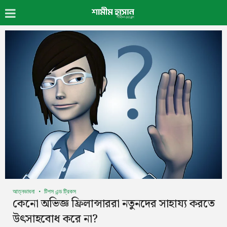
আত্নভাবনা
টিপস এন্ড ট্রিকস
কেনো অভিজ্ঞ ফ্রিলান্সাররা নতুনদের সাহায্য করতে
উৎসাহবোধ করে না?