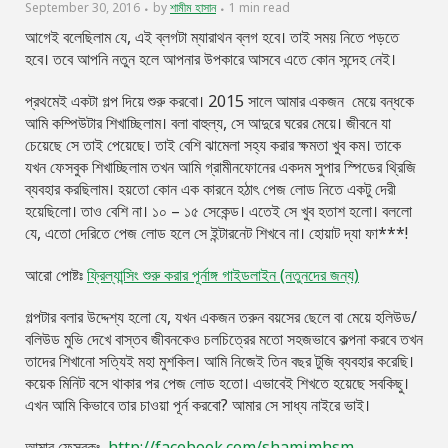
September 30, 2016
by
শামীম হাসান
1 min read
আগেই বলেছিলাম যে, এই ব্লগটা ম্যারাথন ব্লগ হবে। তাই সময় নিতে পড়তে
হবে। তবে আপনি নতুন হলে আপনার উপকারে আসবে এতে কোন সন্দেহ নেই।
প্রথমেই একটা গল্প দিয়ে শুরু করবো। 2015 সালে আমার একজন মেয়ে বন্ধকে
আমি কম্পিউটার শিখাচ্ছিলাম। বলা বাহুল্য, সে আদুরে ঘরের মেয়ে। জীবনে যা
চেয়েছে সে তাই পেয়েছে। তাই বেশি ঝামেলা সহ্য করার ক্ষমতা খুব কম। তাকে
যখন ফেসবুক শিখাচ্ছিলাম তখন আমি গ্রামীনফোনের একদম সুপার স্পিডের থ্রিজি
ব্যবহার করছিলাম। হয়তো কোন এক কারনে হঠাৎ পেজ লোড নিতে একটু দেরী
হয়েছিলো। তাও বেশি না। ১০ – ১৫ সেকেন্ড। এতেই সে খুব হতাশ হলো। বললো
যে, এতো দেরিতে পেজ লোড হলে সে ইন্টারনেট শিখবে না। হোয়াট দ্যা ফা***!
আরো পোষ্টঃ
ফ্রিল্যান্সিং শুরু করার পূর্নাঙ্গ গাইডলাইন (নতুনদের জন্য)
গল্পটার বলার উদ্দেশ্য হলো যে, যখন একজন তরুন বয়সের ছেলে বা মেয়ে হলিউড/
বলিউড মুভি দেখে বাস্তব জীবনকেও চলচিত্রের মতো সহজভাবে কল্পনা করবে তখন
তাদের শিখানো সত্যিই মহা মুশকিল। আমি নিজেই তিন বছর টুজি ব্যবহার করেছি।
কয়েক মিনিট বসে থাকার পর পেজ লোড হতো। এভাবেই শিখতে হয়েছে সবকিছু।
এখন আমি কিভাবে তার চাওয়া পূর্ন করবো? আমার সে সাধ্য নাইরে ভাই।
আমার ফেসবুকঃ
http://facebook.com/shamimhsm