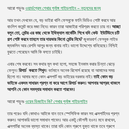
আরো পড়ুনঃ
ওয়ার্ডপ্রেস শেখার পূর্নাঙ্গ গাইডলাইন – নতুনদের জন্য
আর তখন দেখবেন যে, বড় ভাইরা খালি ফেসবুকে ফানি ভিডিও পোষ্ট করবে আর
বাংলিশ কমেন্ট করে মজা নিবে। কারন তারা আজাইরা পরিশ্রম করতে চায় না।
আচ্ছা
বলুন তো, মেন্টর এর কাছ থেকে ইথিক্যাল মার্কেটিং শিখে যদি কেউ ইউটিউবে চটি
গল্প পোষ্ট করবে তাহলে তার দায়ভার কিনো মেন্টর নিবে?
জুকারবার্গ ফেসবুক লাইভ
জ্যকলিন আর রেশমি আলুর জন্য বানায় নাই। ভালো উদ্দেশ্যে বানিয়েছে। নিশ্চিই
বুঝতে পেরেছেন আমি কি বলতে চাইছি।
এবার শেষ করবো। সব কথার মূল কথা হলো, সহজে ইনকাম করার চিন্তা ঝেড়ে
ফেলুন।
রিসার্চ করতে শিখুন
। বর্তমানে অনেক রিসোর্স রয়েছে যা আমাদের সময়
ছিলো না। আমার মতে কোন এক্সপার্ট বড় ভাইয়ের দরকার নাই।
তাই কোন বড়
ভাইকে একদম সাধারন প্রশ্ন না করে আগে রিসার্চ করুন। আপনার আগ্রহ থাকলে
আপনি যে কোন সমস্যার সমাধান করতে পারবেন।
আরো পড়ুনঃ
ওয়েব ডিজাইন কি? শেখার পূর্নাঙ্গ গাইডলাইন
তার পরেও যদি কোথাও আটকে যান তবে স্পেসিফিক কারন সহ এক্সপার্টদের প্রশ্ন
করুন। আশাকরি ভালো সমাধান পাবেন। আর একটু কৌশলী হওন। মনে রাখবেন,
এক্সপার্টরা অনেক ব্যস্ত থাকে। তারা যদি কোন গ্রুপে যুক্ত থাকে তবে গ্রুপে