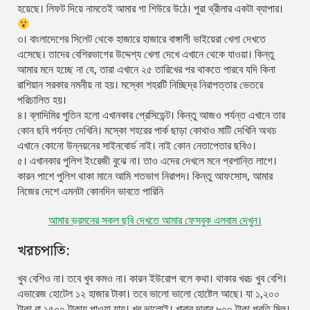
হয়েছে। লিফট দিয়ে নামতেই আমার গা শিউরে উঠে। পুরা থ্রীলার একটা ব্যাপার।
৩। বাংলাদেশের সিলেট থেকে হাজারে হাজারে বাঙ্গালী ভাইয়েরা খেলা দেখতে
এসেছে। তাদের বেশিরভাগের উদ্দেশ্য খেলা দেখে এখানে থেকে যাওয়া। কিন্তু
আমার মনে হচ্ছে না যে, তারা এখানে ২৫ তারিখের পর থাকতে পারবে যদি কিনা
রাশিয়ান সরকার নমনীয় না হয়। মস্কো শহরটি নিচ্ছিদ্র নিরাপত্তার ভেতরে
পরিচালিত হয়।
৪। ব্লাদিমির পুতিন হলো এখানকার প্রেসিডেন্ট। কিন্তু আজও পর্যন্ত এখানে তার
কোন ছবি পর্যন্ত দেখিনি। মস্কো শহরের পার্ক ছাড়া কোথাও মাটি দেখিনি অথচ
এখানে কোনো উন্নয়নের সাইনবোর্ড নাই। নাই কোন নেতাপেতার ছবিও।
৫। এখানকার পুলিশ ইংরেজী বুঝে না। তাও এদের দেখলে মনে প্রশান্তি লাগে।
কারন পাশে পুলিশ থাকা মানে আমি শতভাগ নিরাপদ। কিন্তু আফসোস, আমার
নিজের দেশে এমনটা কোনদিন ভাবতে পারিনি
আমার ভ্রমনের সকল ছবি দেখতে আমার ফেসবুক এলবাম দেখুন।
খরচপাতি:
খুব বেশিও না। তবে খুব কমও না। কারন ইউরোপ বলে কথা। থাকার খরচ খুব বেশি।
এভারেজ হোটেল ১২ হাজার টাকা। তবে ভালো ভালো হোষ্টেল আছে। যা ১,২০০
টাকা বা ১৫০০ টাকায় পাওয়া যায়। খুব ভালোই। খাবার দাবার ৮০০ টাকা প্রতি মিল।