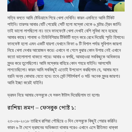
সত্যি বলতে আমি ষ্টেডিয়ামে গিয়ে খেলা দেখিনি। কারন এমনিতে আমি টিকিট
পাইনি। তারপর আবার যেটি পেয়েছি সেটি হলো মস্কো থেকে ৬ ঘন্টার ট্রেন জার্নি।
তাই ভালো লাগছিলো না। তবে ফানফেষ্টে খেলা দেখাই বেশি সুবিধা মনে হয়েছে
আমার কাছে। পানামা ও তিউনিশিয়ার টিকিটটি যত্ন করে রেখে দিয়েছি স্মৃতি হিসাবে।
ফানফেষ্ট হলো এমন একটি যায়গা যেখানে ফিফা ৬ টি বিশাল পর্দায় সুবিশাল জায়গা
নিয়ে খেলা দেখার আয়োজন করে। এখানে না গেলে বুঝার কোন উপায় নেই এখানে
কতো ভালোলাগা থাকতে পারে। আবার ও বলছি, আবহাওয়া সবকিছুকে অধিকতর
সুন্দর করে তুলেছিলো। আমি মস্কোর বাহিরে কোন শহরে যাইনি। আলসেমি
লাগতেছিলো। কারন আমি সবকিছুই এতোই উপভোগ করছিলাম যে, আমার মনে
হয়নি অন্য কোথায় যেতে হবে। তবে সেন্ট পিটার্সবার্গ ও সচি অনেক সুন্দর জায়গা।
আমি ইচ্ছা করেই যাইনি।
ভ্রমন নিয়ে আমার ফেসবুকে যে সকল ষ্টাটাস দিয়েছিলাম তা হলোঃ
রাশিয়া ভ্রমণ – ফেসবুক পোষ্ট ১:
২৩-০৬-২০১৮ তারিখে রাশিয়া পৌছিয়ে ৩ দিন ফেসবুকে কিছুই শেয়ার করিনি।
কারন ৬ টা দেশে ভ্রমনের অভিজ্ঞতা থাকার পরেও এখানে এসে রীতিমত ধাক্কা