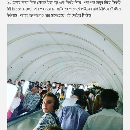
১০ তলার মতো নিচে গেলাম ইয়া বড় এক লিফট দিয়ে। শত শত মানুষ নিয়ে লিফটি
দিব্বি চলে যাচ্ছে। তার পর মস্কো সিটির ম্যাপ দেখে লাইনের দাগ মিলিয়ে ট্রেইনে
উঠলাম। আমার কল্পনাকেও হার মানেয়েছে এই মেট্রো সিষ্টেম।