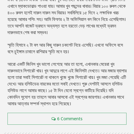
এখানে ম্যাকডোনাল্ড পাওয়া যায়। আমার খুব পছন্দের খাবার। বিয়ার ১০০ রুবল থেকে
৪০০ রুবল হলেই দারুন দারুন সব বিয়ার। সবমিলিয়ে ১৫ দিনে ২ লক্ষাধিক খরচ
হয়েছে আমার শপিং সহ। আমি ফিফার ২ টা অফিসিয়াল বল কিনে নিয়ে এসেছিলাম।
তবে আপনি বাজেট ভ্রমনে অভ্যস্ত হলে হয়তো দেড় লাখের মধ্যেই ভ্রমন
দারুনভাবে শেষ করা সম্ভব।
স্মৃতি হিসাবে ২ টা বল আর কিছু দারুন চকলেট নিয়ে এসেছি। এখনো অফিসে বসে
বসে চুইঙ্গাম চাবালে রাশিয়ার স্মৃতি মনে হয়।
আরো একটি জিনিস খুব ভালো লেগেছে আর তা হলো, এখানকার মেয়েরা খুব
দারুনভাবে সিগারেট খায়। খুব আদুরে লাগে এই জিনিসটা দেখতে। আর মজার ব্যাপার
হলো তারা সবাই সিগারেট না থাকলে খুজে খুজে সিগারেট খায়। খুব মজা পেয়েছি এটি
দেখে। আর হলিউডের নায়কের মতো সবাই দেখতে। পুরু দেশটাই আসলে হলিউড
হলিউড লাগে আমার কাছে। ১৫ টা দিন যেনো স্বপ্নে কাটিয়ে দিয়েছি। যদি
কোনদিন সুযোগ হয় তাহলে আবার আসবো এই স্বপ্নের জায়গায়। এখানকার সাথে
আমার আত্নার সম্পর্ক স্থাপন হয়ে গিয়েছে।
6 Comments