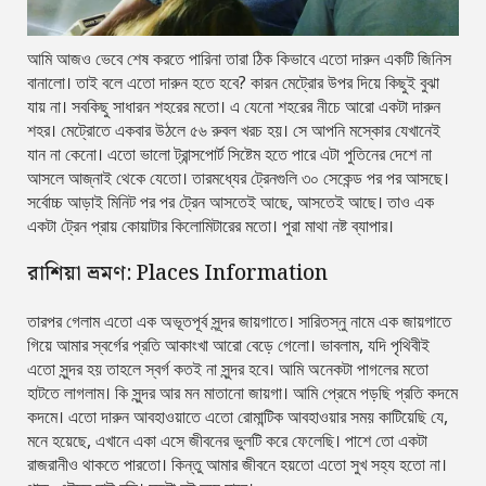
আমি আজও ভেবে শেষ করতে পারিনা তারা ঠিক কিভাবে এতো দারুন একটি জিনিস
বানালো। তাই বলে এতো দারুন হতে হবে? কারন মেট্রোর উপর দিয়ে কিছুই বুঝা
যায় না। সবকিছু সাধারন শহরের মতো। এ যেনো শহরের নীচে আরো একটা দারুন
শহর। মেট্রোতে একবার উঠলে ৫৬ রুবল খরচ হয়। সে আপনি মস্কোর যেখানেই
যান না কেনো। এতো ভালো ট্রান্সপোর্ট সিষ্টেম হতে পারে এটা পুতিনের দেশে না
আসলে আজ্নাই থেকে যেতো। তারমধ্যের ট্রেনগুলি ৩০ সেকেন্ড পর পর আসছে।
সর্বোচ্চ আড়াই মিনিট পর পর ট্রেন আসতেই আছে, আসতেই আছে। তাও এক
একটা ট্রেন প্রায় কোয়াটার কিলোমিটারের মতো। পুরা মাথা নষ্ট ব্যাপার।
রাশিয়া ভ্রমণ: Places Information
তারপর গেলাম এতো এক অভূতপূর্ব সূন্দর জায়গাতে। সারিতস্নু নামে এক জায়গাতে
গিয়ে আমার স্বর্গের প্রতি আকাংখা আরো বেড়ে গেলো। ভাবলাম, যদি পৃথিবীই
এতো সুন্দর হয় তাহলে স্বর্গ কতই না সুন্দর হবে। আমি অনেকটা পাগলের মতো
হাটতে লাগলাম। কি সুন্দর আর মন মাতানো জায়গা। আমি প্রেমে পড়ছি প্রতি কদমে
কদমে। এতো দারুন আবহাওয়াতে এতো রোমান্টিক আবহাওয়ার সময় কাটিয়েছি যে,
মনে হয়েছে, এখানে একা এসে জীবনের ভুলটি করে ফেলেছি। পাশে তো একটা
রাজরানীও থাকতে পারতো। কিন্তু আমার জীবনে হয়তো এতো সুখ সহ্য হতো না।