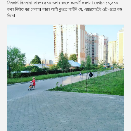
সিমকার্ড কিনলাম। তারপর ৫০০ ডলার রুবলে কনভার্ট করলাম। সেখানে ১০,০০০
রুবল নির্ঘাত ধরা খেলাম। কারন আমি বুঝতে পারিনি যে, এয়ারপোর্টের রেট এতো কম
দিবে।