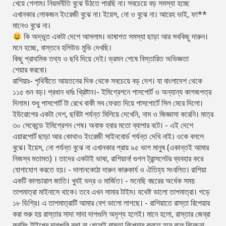
খেয়ে গেলাম। নিয়মনীতি বুঝে উঠতে পারছি না। সবচেয়ে বড় সমস্যা হচ্ছে
এখানকার লোকজন ইংরেজী বুঝে না। ইয়েস, নো ও বুঝে না। আরেহ ভাই, ফা**
মানেও বুঝে না।
কি অদ্ভুত একটা দেশে আসলাম। ভাষাগত সমস্যা ছাড়া আর সবকিছু দারুন।
মনে হচ্ছে, বাস্তবে হলিউড মুভি দেখছি।
কিছু প্রাথমিক তথ্য ও ছবি দিয়ে দেই। ভ্রমন শেষে বিস্তারিত অভিজ্ঞতা
শেয়ার করবো।
রাশিয়াঃ - পৃথিবীতে আয়তনের দিক থেকে সবচেয়ে বড় দেশ। যা বাংলাদেশ থেকে
১১৫ গুন বড়। প্রধান ধর্মঃ খ্রিষ্টান। - ইমিগ্রেশনে পাসপোর্ট ও অন্যান্য কাগজপত্র
দিলাম। শুধু পাসপোর্ট টা রেখে বাকী সব ফেরত দিয়ে পাসপোর্টে সিল মেরে দিলো।
ইউরোপের একটা দেশ, ছবিটা পর্যন্ত মিলিয়ে দেখেনি, নাম ও জিজ্ঞাসা করেনি। মাত্র
৩০ সেকেন্ডে ইমিগ্রেশন শেষ। অবাক হবার মতো ব্যাপার বটে। - এই দেশে
এয়ারপোর্ট ছাড়া আর কোথাও ইংরেজী সাইনবোর্ড পর্যন্ত দেখি নাই। ওকে বললে
বুঝে। ইয়েস, নো পর্যন্ত বুঝে না এখানকার প্রায় ৯৫ ভাগ মানুষ (একান্তই আমার
নিজস্ব মতামত) । তাদের একটাই ভাষা, রাশিয়ান! গুগল ট্রান্সলেটর ব্যবহার করে
যোগাযোগ করতে হয়। - দালানকোঠা দারুন কারুকার্য ও ঐতিহ্য সংবলিত। রাশিয়া
একটি কালচারাল জাতি। খুবই ভদ্র ও মার্জিত। - শুনেছি বছরের অর্ধেক সময়
তাপমাত্রা মাইনাসে থাকে। তবে এখন সামার টাইম। যথেষ্ট ভালো তাপমাত্রা। গড়ে
১৮ ডিগ্রি। এ তাপমাত্রাটি আমার বেশ ভালো লাগছে। - রাশিয়াতে রাস্তা রিপেয়ার
করা শুরু হয় রাস্তার সাদা সাদা দাগগুলি অদৃশ্য হলেই। মানে হলো, রাস্তার জেব্রা
ক্রসিং টাইপের দাগগুলি বুঝা না গেলেই রাস্তা রিপেয়ার করতে হবে বলে বিবেচনা