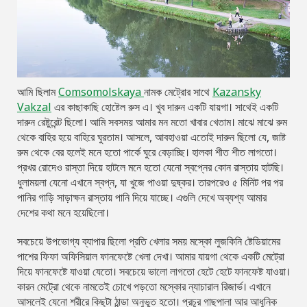
আমি ছিলাম
Comsomolskaya
নামক মেট্রোর সাথে
Kazansky
Vakzal
এর কাছাকাছি হোষ্টেল রুস এ। খুব দারুন একটি যায়গা। সাথেই একটি
দারুন রেষ্টুরেন্ট ছিলো। আমি সবসময় আমার মন মতো খাবার খেতাম। মাঝে মাঝে রুম
থেকে বাহির হয়ে বাহিরে ঘুরতাম। আসলে, আবহাওয়া এতোই দারুন ছিলো যে, জাষ্ট
রুম থেকে বের হলেই মনে হতো পার্কে ঘুরে বেড়াচ্ছি। হালকা শীত শীত লাগতো।
প্রখর রোদেও রাস্তা দিয়ে হাটলে মনে হতো যেনো স্বপ্নের কোন রাস্তায় হাটছি।
ধুলাময়লা যেনো এখানে স্বপ্ন, যা খুজে পাওয়া দুষ্কর। তারপরেও ৫ মিনিট পর পর
পানির গাড়ি সাড়াক্ষন রাস্তায় পানি দিয়ে যাচ্ছে। এগুলি দেখে অব্যশ্য আমার
দেশের কথা মনে হয়েছিলো।
সবচেয়ে উপভোগ্য ব্যাপার ছিলো প্রতি খেলার সময় মস্কো লুজকিনি ষ্টেডিয়ামের
পাশের ফিফা অফিসিয়াল ফানফেষ্টে খেলা দেখা। আমার যায়গা থেকে একটি মেট্রো
দিয়ে ফানফেষ্টে যাওয়া যেতো। সবচেয়ে ভালো লাগতো হেটে হেটে ফানফেষ্ট যাওয়া।
কারন মেট্রো থেকে নামতেই চোখে পড়তো মস্কোর ন্যাচারাল রিজার্ভ। এখানে
আসলেই যেনো শরীরে কিছুটা ঠান্ডা অনুভূত হতো। প্রচুর গাছপালা আর আধুনিক