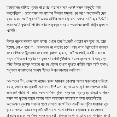
ইউরোপের মাটিতে প্রথম পা রাখার পরে মনে মনে একটা দারুন অনুভূতি কাজ
করতেছিলো। এতো দারুন সব ব্যাপার কিভাবে সম্ভব! এর আগে অনেকগুলি দেশ
ঘুরার কারনে আমি খুব বেশি অবাক হইনি। আমার মুদ্ধতা তখনো বেশি হয়ে উঠেনি।
কারন আমি বুঝতেই পারিনি আমি অত্যন্ত ভদ্র ও ক্ষমতাধর একটা রাষ্ট্রে ভ্রমনে
এসেছি।
কিন্তু প্রথম সমস্যা হলো ভাষা! এখানে তারা ইংরেজী এতোই কম বুঝে যে, তারা
ইয়েস, নো ও বুঝে না। একেবারেই না বললেই চলে। তাই গুগল ট্রান্সলেটর ব্যবহার
করে রাশিয়াতে ট্রন্সফার করে কথা বুঝাতে হয়েছে। এটি অবশ্যই একটি দারুন ও
নতুন অভিজ্ঞতা। প্রথমদিন ঘুরলাম। মোটোমুটিভাবে নিয়মকানূনের সাথে অভ্যস্ত
হচ্ছি কিন্তু মস্কো শহরের প্রধান সৌন্দর্য তখনো বুঝতে পারিনি কারন আমি তখনও
শুধুমাত্র যাতায়াতের মাধ্যম হিসাবে উবার ব্যবহার করছিলাম।
তার পরের দিন, ভেদানখা নামের একটা জায়গায় গেলাম। আমার মুগ্ধতাকে ছাড়িয়ে
যাচ্ছে তাদের প্রত্যেকটা স্থাপনা। ইশ! এতা বড় ও এতো সুবিশাল স্থাপনা আমি
ভাবতেই পারছি না। তাও সকল নাগরিক সুবিধা সম্বলিত। প্রশ্বস্ত রাস্তা ও দারুন
দারুন সব ফুলের ঘ্রানে আমার নাকে অন্যরকম ভালোলাগা কাজ করতেছিলো।
অনেকক্ষন ঘুরলাম। স্বর্নের মতো দেখতে পদার্থ দিয়ে একটি বড় মূর্তির স্থাপনা ঘুরে
ঘুরে দেখলাম। আমার শুধু হাটতেই ভালো লাগে রাশিয়ার রাস্তায়। কারন তাদের
রাস্তায় রয়েছে সর্বাধুনিক সকল ব্যবস্থা। উন্নত বিশ্বে এতো ভালো নাগরিক সুবিধা