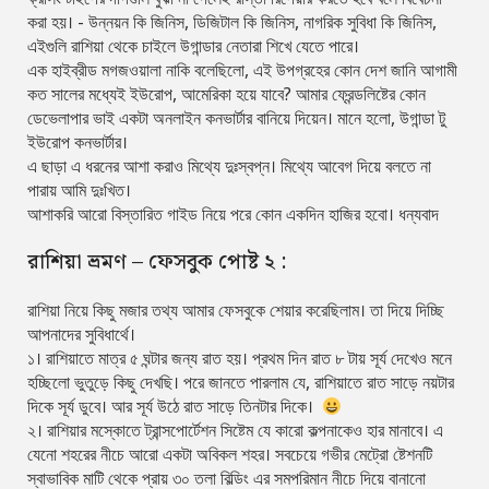
করা হয়। - উন্নয়ন কি জিনিস, ডিজিটাল কি জিনিস, নাগরিক সুবিধা কি জিনিস,
এইগুলি রাশিয়া থেকে চাইলে উগান্ডার নেতারা শিখে যেতে পারে।
এক হাইব্রীড মগজওয়ালা নাকি বলেছিলো, এই উপগ্রহের কোন দেশ জানি আগামী
কত সালের মধ্যেই ইউরোপ, আমেরিকা হয়ে যাবে? আমার ফ্রেন্ডলিষ্টের কোন
ডেভেলাপার ভাই একটা অনলাইন কনভার্টার বানিয়ে দিয়েন। মানে হলো, উগান্ডা টু
ইউরোপ কনভার্টার।
এ ছাড়া এ ধরনের আশা করাও মিথ্যে দুঃস্বপ্ন। মিথ্যে আবেগ দিয়ে বলতে না
পারায় আমি দুঃখিত।
আশাকরি আরো বিস্তারিত গাইড নিয়ে পরে কোন একদিন হাজির হবো। ধন্যবাদ
রাশিয়া ভ্রমণ – ফেসবুক পোষ্ট ২ :
রাশিয়া নিয়ে কিছু মজার তথ্য আমার ফেসবুকে শেয়ার করেছিলাম। তা দিয়ে দিচ্ছি
আপনাদের সুবিধার্থে।
১। রাশিয়াতে মাত্র ৫ ঘন্টার জন্য রাত হয়। প্রথম দিন রাত ৮ টায় সূর্য দেখেও মনে
হচ্ছিলো ভুতুড়ে কিছু দেখছি। পরে জানতে পারলাম যে, রাশিয়াতে রাত সাড়ে নয়টার
দিকে সূর্য ডুবে। আর সূর্য উঠে রাত সাড়ে তিনটার দিকে।
২। রাশিয়ার মস্কোতে ট্রান্সপোর্টেশন সিষ্টেম যে কারো কল্পনাকেও হার মানাবে। এ
যেনো শহরের নীচে আরো একটা অবিকল শহর। সবচেয়ে গভীর মেট্রো ষ্টেশনটি
স্বাভাবিক মাটি থেকে প্রায় ৩০ তলা বিল্ডিং এর সমপরিমান নীচে দিয়ে বানানো