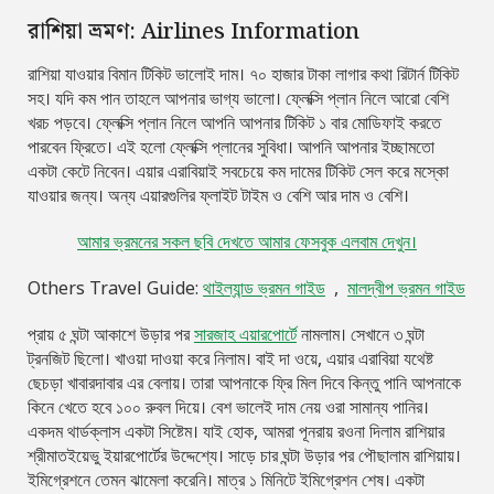
রাশিয়া ভ্রমণ: Airlines Information
রাশিয়া যাওয়ার বিমান টিকিট ভালোই দাম। ৭০ হাজার টাকা লাগার কথা রিটার্ন টিকিট
সহ। যদি কম পান তাহলে আপনার ভাগ্য ভালো। ফ্লেক্সি প্লান নিলে আরো বেশি
খরচ পড়বে। ফ্লেক্সি প্লান নিলে আপনি আপনার টিকিট ১ বার মোডিফাই করতে
পারবেন ফ্রিতে। এই হলো ফ্লেক্সি প্লানের সুবিধা। আপনি আপনার ইচ্ছামতো
একটা কেটে নিবেন। এয়ার এরাবিয়াই সবচেয়ে কম দামের টিকিট সেল করে মস্কো
যাওয়ার জন্য। অন্য এয়ারগুলির ফ্লাইট টাইম ও বেশি আর দাম ও বেশি।
আমার ভ্রমনের সকল ছবি দেখতে আমার ফেসবুক এলবাম দেখুন।
Others Travel Guide:
থাইল্যান্ড ভ্রমন গাইড
,
মালদ্বীপ ভ্রমন গাইড
প্রায় ৫ ঘন্টা আকাশে উড়ার পর
সারজাহ এয়ারপোর্টে
নামলাম। সেখানে ৩ ঘন্টা
ট্রনজিট ছিলো। খাওয়া দাওয়া করে নিলাম। বাই দা ওয়ে, এয়ার এরাবিয়া যথেষ্ট
ছেচড়া খাবারদাবার এর বেলায়। তারা আপনাকে ফ্রি মিল দিবে কিন্তু পানি আপনাকে
কিনে খেতে হবে ১০০ রুবল দিয়ে। বেশ ভালেই দাম নেয় ওরা সামান্য পানির।
একদম থার্ডক্লাস একটা সিষ্টেম। যাই হোক, আমরা পূনরায় রওনা দিলাম রাশিয়ার
শ্রীমাতইয়েভু ইয়ারপোর্টের উদ্দেশ্যে। সাড়ে চার ঘন্টা উড়ার পর পৌছালাম রাশিয়ায়।
ইমিগ্রেশনে তেমন ঝামেলা করেনি। মাত্র ১ মিনিটে ইমিগ্রেশন শেষ। একটা