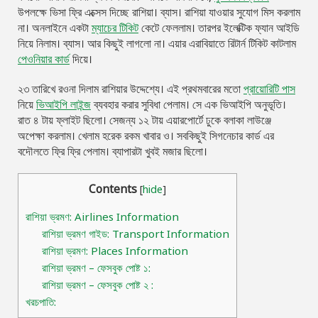
উপলক্ষে ভিসা ফ্রি এক্সেস দিচ্ছে রাশিয়া। ব্যাস। রাশিয়া যাওয়ার সুযোগ মিস করলাম
না। অনলাইনে একটা
ম্যাচের টিকিট
কেটে ফেললাম। তারপর ইলেক্টিক ফ্যান আইডি
নিয়ে নিলাম। ব্যাস। আর কিছুই লাগলো না। এয়ার এরাবিয়াতে রিটার্ন টিকিট কাটলাম
পেওনিয়ার কার্ড
দিয়ে।
২৩ তারিখে রওনা দিলাম রাশিয়ার উদ্দেশ্যে। এই প্রথমবারের মতো
প্রায়োরিটি পাস
নিয়ে
ভিআইপি লাইন্জ
ব্যবহার করার সুবিধা পেলাম। সে এক ভিআইপি অনুভূতি।
রাত ৪ টায় ফ্লাইট ছিলো। সেজন্য ১২ টায় এয়ারপোর্টে ঢুকে বলাকা লাউঞ্জে
অপেক্ষা করলাম। খেলাম হরেক রকম খাবার ও। সবকিছুই সিগনেচার কার্ড এর
বদৌলতে ফ্রি ফ্রি পেলাম। ব্যাপারটা খুবই মজার ছিলো।
Contents
[
hide
]
রাশিয়া ভ্রমণ: Airlines Information
রাশিয়া ভ্রমণ গাইড: Transport Information
রাশিয়া ভ্রমণ: Places Information
রাশিয়া ভ্রমণ – ফেসবুক পোষ্ট ১:
রাশিয়া ভ্রমণ – ফেসবুক পোষ্ট ২ :
খরচপাতি: