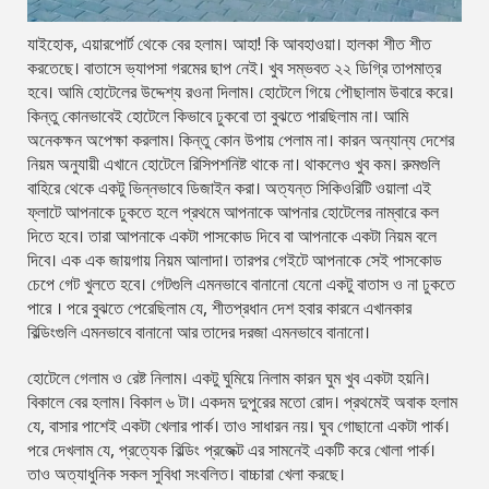
যাইহোক, এয়ারপোর্ট থেকে বের হলাম। আহা! কি আবহাওয়া। হালকা শীত শীত
করতেছে। বাতাসে ভ্যাপসা গরমের ছাপ নেই। খুব সম্ভবত ২২ ডিগ্রি তাপমাত্র
হবে। আমি হোটেলের উদ্দেশ্য রওনা দিলাম। হোটেলে গিয়ে পৌছালাম উবারে করে।
কিন্তু কোনভাবেই হোটেলে কিভাবে ঢুকবো তা বুঝতে পারছিলাম না। আমি
অনেকক্ষন অপেক্ষা করলাম। কিন্তু কোন উপায় পেলাম না। কারন অন্যান্য দেশের
নিয়ম অনুযায়ী এখানে হোটেলে রিসিপশনিষ্ট থাকে না। থাকলেও খুব কম। রুমগুলি
বাহিরে থেকে একটু ভিন্নভাবে ডিজাইন করা। অত্যন্ত সিকিওরিটি ওয়ালা এই
ফ্লাটে আপনাকে ঢুকতে হলে প্রথমে আপনাকে আপনার হোটেলের নাম্বারে কল
দিতে হবে। তারা আপনাকে একটা পাসকোড দিবে বা আপনাকে একটা নিয়ম বলে
দিবে। এক এক জায়গায় নিয়ম আলাদা। তারপর গেইটে আপনাকে সেই পাসকোড
চেপে গেট খুলতে হবে। গেটগুলি এমনভাবে বানানো যেনো একটু বাতাস ও না ঢুকতে
পারে । পরে বুঝতে পেরেছিলাম যে, শীতপ্রধান দেশ হবার কারনে এখানকার
বিল্ডিংগুলি এমনভাবে বানানো আর তাদের দরজা এমনভাবে বানানো।
হোটেলে গেলাম ও রেষ্ট নিলাম। একটু ঘুমিয়ে নিলাম কারন ঘুম খুব একটা হয়নি।
বিকালে বের হলাম। বিকাল ৬ টা। একদম দুপুরের মতো রোদ। প্রথমেই অবাক হলাম
যে, বাসার পাশেই একটা খেলার পার্ক। তাও সাধারন নয়। ঘুব গোছানো একটা পার্ক।
পরে দেখলাম যে, প্রত্যেক বিল্ডিং প্রজেক্ট এর সামনেই একটি করে খোলা পার্ক।
তাও অত্যাধুনিক সকল সুবিধা সংবলিত। বাচ্চারা খেলা করছে।