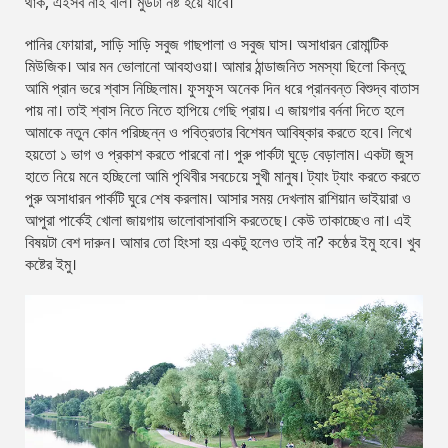
থাক, এইসব নাই বলি। মুডটা নষ্ট হয়ে যাবে।
পানির ফোয়ারা, সাড়ি সাড়ি সবুজ গাছপালা ও সবুজ ঘাস। অসাধারন রোমান্টিক
মিউজিক। আর মন ভোলানো আবহাওয়া। আমার ঠান্ডাজনিত সমস্যা ছিলো কিন্তু
আমি প্রান ভরে শ্বাস নিচ্ছিলাম। ফুসফুস অনেক দিন ধরে প্রানবন্ত বিশুদ্ব বাতাস
পায় না। তাই শ্বাস নিতে নিতে হাপিয়ে গেছি প্রায়। এ জায়গার বর্ননা দিতে হলে
আমাকে নতুন কোন পরিচ্ছন্ন ও পবিত্রতার বিশেষন আবিষ্কার করতে হবে। লিখে
হয়তো ১ ভাগ ও প্রকাশ করতে পারবো না। পুরু পার্কটা ঘুড়ে বেড়ালাম। একটা জুস
হাতে নিয়ে মনে হচ্ছিলো আমি পৃথিবীর সবচেয়ে সুখী মানুষ। ট্যাং ট্যাং করতে করতে
পুরু অসাধারন পার্কটি ঘুরে শেষ করলাম। আসার সময় দেখলাম রাশিয়ান ভাইয়ারা ও
আপুরা পার্কেই খোলা জায়গায় ভালোবাসাবাসি করতেছে। কেউ তাকাচ্ছেও না। এই
বিষয়টা বেশ দারুন। আমার তো হিংসা হয় একটু হলেও তাই না? কষ্ঠের ইমু হবে। খুব
কষ্টের ইমু।