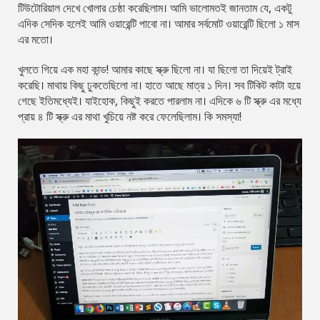
টিউটোরিয়াল দেখে খোলার চেষ্ঠা করেছিলাম। আমি ভালোমতই জানতাম যে, একটু
এদিক সেদিক হলেই আমি ওয়ারেন্টি পাবো না। আমার সর্বমোট ওয়ারেন্টি ছিলো ১ মাস
এর মতো।
খুলতে গিয়ে এক মহা কান্ড! আমার কাছে স্ক্রু ছিলো না। যা ছিলো তা দিয়েই ট্রাই
করেছি। মাথায় কিছু ঢুকতেছিলো না। হাতে আছে মাত্র ১ দিন। সব টিকিট কাটা হয়ে
গেছে ইতিমধ্যেই। যাইহোক, কিছুই করতে পারলাম না। এদিকে ৬ টি স্ক্রু এর মধ্যে
প্রায় ৪ টি স্ক্রু এর মাথা খুচিয়ে নষ্ট করে ফেলেছিলাম। কি সমস্যা!