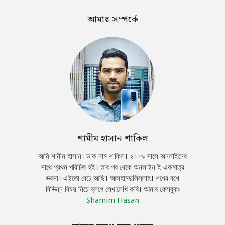
আমার সম্পর্কে
শামীম হাসান শাকিল
আমি শামীম হাসান। ডাক নাম শাকিল। ২০০৯ সালে অনলাইনের
সাথে প্রথম পরিচিত হই। তার পর থেকে অনলাইন ই একমাত্র
ভরসা। এইতো বেচে আছি। আলহামদুলিল্লাহ। শখের বশে
বিভিন্ন বিষয় নিয়ে ব্লগে লেখালেখি করি। আমার ফেসবুকঃ
Shamim Hasan