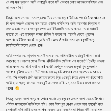
যে শুধু স্ক্রু খুললেও আমি ওয়ারেন্টি পাবো যদি ভেতরে কোন আনঅথোরাইজড চেঞ্জ
না করে থাকি।
কিছুটা আশা পেলাম। তবে প্রথমে নিয়ে গেলাম যমুনা ফিউচার পার্কে। Icenter না
কি বাল! সবগুলি বেয়াদব বসে আছে এইটার সার্ভিস সাপোর্টে। আপনারা বিশ্বাস না
হলে একবার তাদের ফেসবুক পেজ এর রিভিওগুলি দেখতে পারেন। তারা সরাসরি
বললো যে, এই ম্যাকবুক আমরা রিসিভ ই করবো না। আপনি কেনো খুলসেন।
আপনার এইটাতে ধরারই অনুমতি নাই। এহহহ! আমি যেমন ম্যাকবুকটি ভাড়া
চালাইতেছি তাদের থেকে এনে!
আমি বললাম যে, আ্যপল সাপোর্ট বলেছে যে, আমি এটাতে ওয়ারেন্টি পাবো। তারা
শুনলোই না। তারপর ফোন দিলাম এক্সিকিউটিভ মেশিনস এর সাপোর্টে। তৈহিদ ভাইয়া
নামে একজনের সাথে কথা হলো। যথেষ্ট হেল্পফুল একজন মানুষ। খুব সুন্দরভাবে
আমাকে বুঝিয়ে বললো। তিনি আমার ম্যাকবুকটি রাখলো। তারা আ্যপলকে জানাবে
এটা, যদি আ্যপল রাজী হয় তাহলে তাদের ফ্রি ওয়ারেন্টি দিতে কোন আপত্তি নাই।
আমি হাফ ছেড়ে বাচলাম। ওয়ারেন্টি না পেলে নাকি ৮০,০০০ টাকার মতো লাগতে
পারে।
কিন্তু সমস্যা হলো অন্য জায়গায়। আমার ম্যাকবুকের মডেল হলো ২০১৬ টাচবার।
এইটার মাদারবোর্ড নাকি ষ্টকে নাই। এবার সিঙ্গাপুরে যেখান থেকে তারা ইমপোর্ট করে
সেখানেই নাকি নাই। এখন অপেক্ষা করতে হবে। কতদিন তা শিওর নাই। তারা মাল