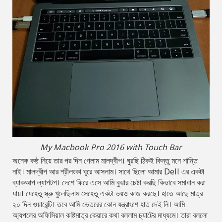
My Macbook Pro 2016 with Touch Bar
অনেক কষ্ঠ নিয়ে তার পর দিন গেলাম মালদ্বীপ। ঘুরছি ঠিকই কিন্তু মনে শান্তি
নাই। মালদ্বীপ আর শ্রীলংকা ঘুরে আসলাম। সাথে ছিলো আমার Dell এর একটা
ব্যাকআপ ল্যাপটপ। দেশে ফিরে এসে আমি বুঝার চেষ্টা করছি কিভাবে সমাধান করা
যায়। যেহেতু স্ক্রু খুলেছিলাম সেহেতু একটা ভয়ও কাজ করছে। হাতে আছে মাত্র
২০ দিন ওয়ারেন্টি। তবে আমি ভেতরের কোন যন্ত্রাংশে হাত দেই নি। আমি
আ্যপলের অফিসিয়াল কাষ্টমাত্র কেয়ারে কথা বললাম চ্যাটের মাধ্যমে। তারা বললো